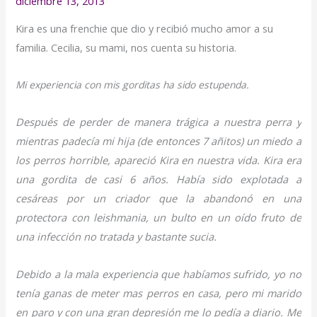
diciembre 13, 2013
by
Kira es una frenchie que dio y recibió mucho amor a su
Sos
familia. Cecilia, su mami, nos cuenta su historia.
Frenchie
Mi experiencia con mis gorditas ha sido estupenda.
Después de perder de manera trágica a nuestra perra y
mientras padecía mi hija (de entonces 7 añitos) un miedo a
los perros horrible, apareció Kira en nuestra vida. Kira era
una gordita de casi 6 años. Había sido explotada a
cesáreas por un criador que la abandonó en una
protectora con leishmania, un bulto en un oído fruto de
una infección no tratada y bastante sucia.
Debido a la mala experiencia que habíamos sufrido, yo no
tenía ganas de meter mas perros en casa, pero mi marido
en paro y con una gran depresión me lo pedía a diario. Me