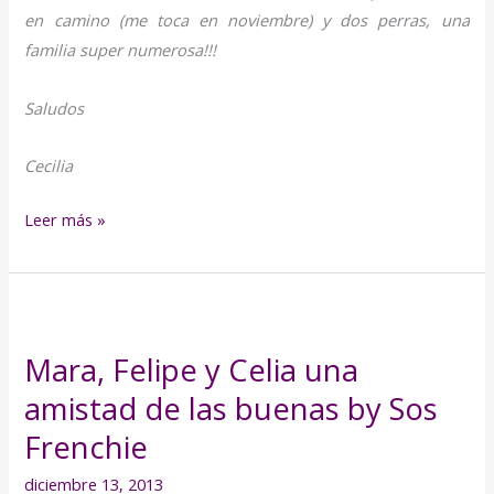
en camino (me toca en noviembre) y dos perras, una
familia super numerosa!!!
Saludos
Cecilia
Leer más »
Mara,
Felipe
Mara, Felipe y Celia una
y
amistad de las buenas by Sos
Celia
una
Frenchie
amistad
diciembre 13, 2013
de