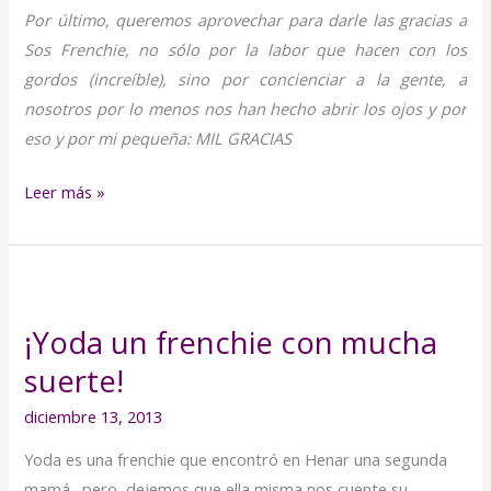
Por último, queremos aprovechar para darle las gracias a
Sos Frenchie, no sólo por la labor que hacen con los
gordos (increíble), sino por concienciar a la gente, a
nosotros por lo menos nos han hecho abrir los ojos y por
eso y por mi pequeña: MIL GRACIAS
Leer más »
¡Yoda
un
¡Yoda un frenchie con mucha
frenchie
suerte!
con
mucha
diciembre 13, 2013
suerte!
Yoda es una frenchie que encontró en Henar una segunda
mamá…pero, dejemos que ella misma nos cuente su