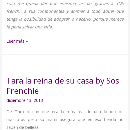
solo me queda dar por enésima vez las gracias a SOS
frenchi, a sus componentes y animar a todo aquel que
tenga la posibilidad de adoptar, a hacerlo, porque merece
la pena salvar una vida.
Leer más »
Tara
la
Tara la reina de su casa by Sos
reina
Frenchie
de
su
diciembre 13, 2013
casa
De Tara decían que era la más fea de una tienda de
by
mascotas pero su mami asegura que en esa tienda no
Sos
saben de belleza.
Frenchie