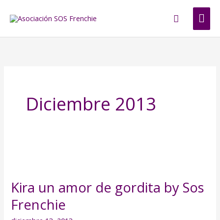
Ir
ME
Buscar
al
contenido
PRI
Diciembre 2013
Kira
un
Kira un amor de gordita by Sos
amor
Frenchie
de
gordita