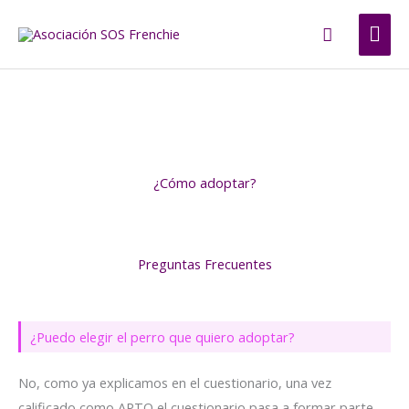
Ir
ME
Buscar
al
contenido
PRI
¿Cómo adoptar?
Preguntas Frecuentes
¿Puedo elegir el perro que quiero adoptar?
No, como ya explicamos en el cuestionario, una vez
calificado como APTO el cuestionario pasa a formar parte