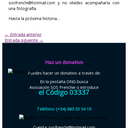
sosfrenchi@hotmail.com y no olvides acompañarla con
una fotografía.
Hasta la próxima historia…
←
Entrada anterior
Entrada siguiente
→
Haz un donativo
Puedes hacer un donativo a través de:
En la pestaña ONG busca
Asociación SOS Frenchie o introduce
el Código 03337
Teléfono: (+34) 685 33 54 19
Cuenta: sosfrenchi@hotmail.com