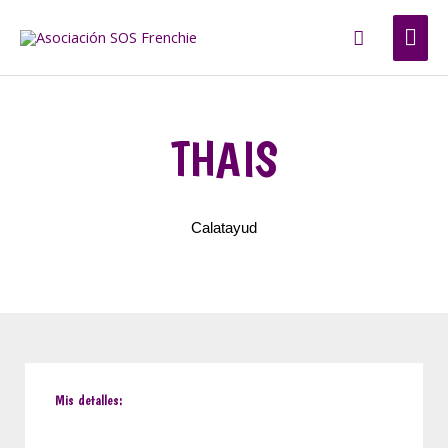
Ir
ME
Buscar
al
contenido
PRI
THAIS
Calatayud
Mis detalles: