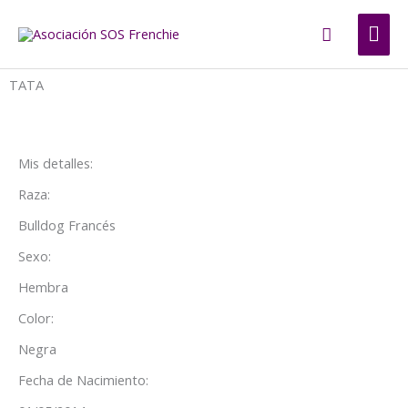
Ir
ME
Buscar
al
contenido
PRI
TATA
Mis detalles:
Raza:
Bulldog Francés
Sexo:
Hembra
Color:
Negra
Fecha de Nacimiento: