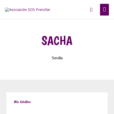
Ir
ME
Buscar
al
contenido
PRI
SACHA
Sevilla
Mis detalles: