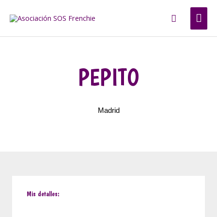
Ir
ME
Buscar
al
contenido
PRI
PEPITO
Madrid
Mis detalles: