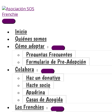
Ir
Buscar
Buscar
MENÚ
PRINCIPAL
al
por:
contenido
Inicio
Quiénes somos
Cómo adoptar
Preguntas Frecuentes
Formulario de Pre-Adopción
Colabora
Haz un donativo
Hazte socio
Apadrina
Casas de Acogida
Los Frenchies