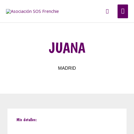
Ir
ME
Buscar
al
contenido
PRI
JUANA
MADRID
Mis detalles: