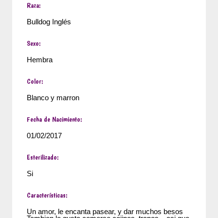
Raza:
Bulldog Inglés
Sexo:
Hembra
Color:
Blanco y marron
Fecha de Nacimiento:
01/02/2017
Esterilizado:
Si
Características:
Un amor, le encanta pasear, y dar muchos besos