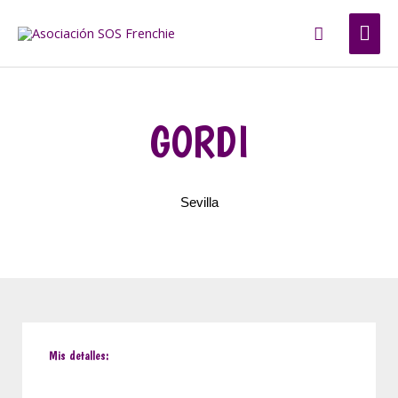
Ir
ME
Buscar
al
contenido
PRI
GORDI
Sevilla
Mis detalles: