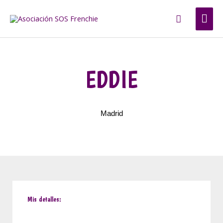
Ir
ME
Buscar
al
contenido
PRI
EDDIE
Madrid
Mis detalles: