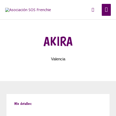
Ir
ME
Buscar
al
contenido
PRI
AKIRA
Valencia
Mis detalles: