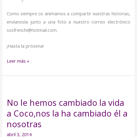
Como siempre os animamos a compartir vuestras historias,
envíanosla junto a una foto a nuestro correo electrónico
sosfrenchi@hotmail.com.
¡Hasta la próxima!
Leer más »
No
le
No le hemos cambiado la vida
hemos
a Coco,nos la ha cambiado él a
cambiado
la
nosotras
vida
abril 3, 2014
a