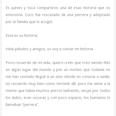
Coco,nos
Es jueves y toca compartiros una de esas historia que os
la
emociona. Coco fue rescatado de una perrera y adoptado
ha
por la familia que lo acogió.
cambiado
él
Esta es su historia:
a
nosotras
Hola peludos y amigos, os voy a contar mi historia.
Poco recuerdo de mi vida, quiero creer que crecí siendo feliz
en algún lugar del mundo y por un motivo que todavía no
me han contado llegué a un sitio dónde no conocía a nadie,
no recuerdo muy bien como terminé allí, pero me viene a la
mente que había muchos perros ladrando, verjas por todos
los lados, eran oscuras y con poco espacio, los humanos lo
llamaban “perrera”.