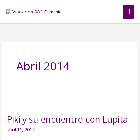
Ir
ME
Buscar
al
contenido
PRI
Abril 2014
Piki
y
Piki y su encuentro con Lupita
su
encuentro
abril 15, 2014
con