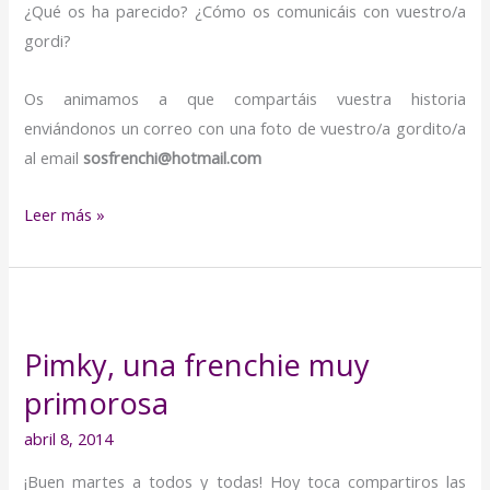
¿Qué os ha parecido? ¿Cómo os comunicáis con vuestro/a
gordi?
Os animamos a que compartáis vuestra historia
enviándonos un correo con una foto de vuestro/a gordito/a
al email
sosfrenchi@hotmail.com
Leer más »
Pimky,
una
Pimky, una frenchie muy
frenchie
primorosa
muy
primorosa
abril 8, 2014
¡Buen martes a todos y todas! Hoy toca compartiros las